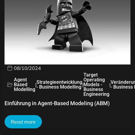
08/10/2024
Target
Agent
Operating
Strategieentwicklung
Veränderu
Based
|
|
Models -
|
- Business Modelling
- Business
Modelling
Business
Engineering
Einführung in Agent-Based Modeling (ABM)
Read more