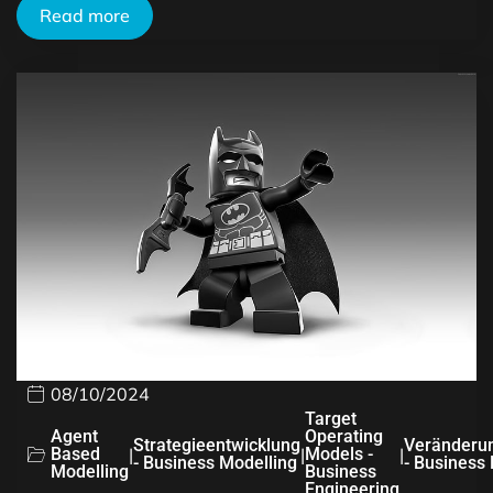
Read more
08/10/2024
Target
Agent
Operating
Strategieentwicklung
Veränderu
Based
|
|
Models -
|
- Business Modelling
- Business
Modelling
Business
Engineering