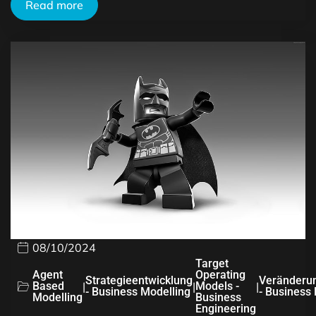
Read more
08/10/2024
Target
Agent
Operating
Strategieentwicklung
Veränderu
Based
|
|
Models -
|
- Business Modelling
- Business
Modelling
Business
Engineering