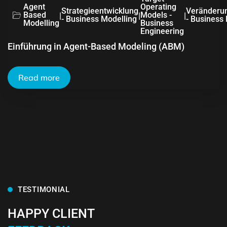
Agent
Operating
Strategieentwicklung
Veränderu
Based
|
|
Models -
|
- Business Modelling
- Business
Modelling
Business
Engineering
Einführung in Agent-Based Modeling (ABM)
Read more
TESTIMONIAL
HAPPY CLIENT