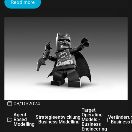
Read more
08/10/2024
Target
Agent
Operating
Strategieentwicklung
Veränderu
Based
|
|
Models -
|
- Business Modelling
- Business
Modelling
Business
Engineering