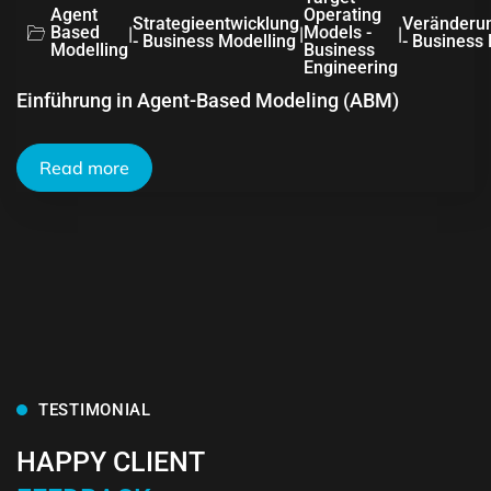
Agent
Operating
Strategieentwicklung
Veränderu
Based
|
|
Models -
|
- Business Modelling
- Business
Modelling
Business
Engineering
Einführung in Agent-Based Modeling (ABM)
Read more
TESTIMONIAL
HAPPY CLIENT