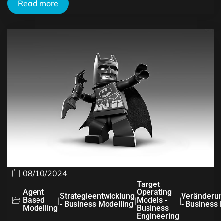
Read more
08/10/2024
Target
Agent
Operating
Strategieentwicklung
Veränderu
Based
|
|
Models -
|
- Business Modelling
- Business
Modelling
Business
Engineering