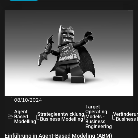
08/10/2024
Target
Agent
Operating
Strategieentwicklung
Veränderu
Based
|
|
Models -
|
- Business Modelling
- Business
Modelling
Business
Engineering
Einführung in Agent-Based Modeling (ABM)