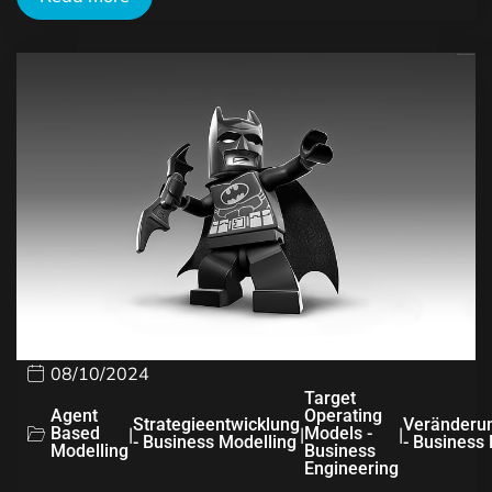
08/10/2024
Target
Agent
Operating
Strategieentwicklung
Veränderu
Based
|
|
Models -
|
- Business Modelling
- Business
Modelling
Business
Engineering