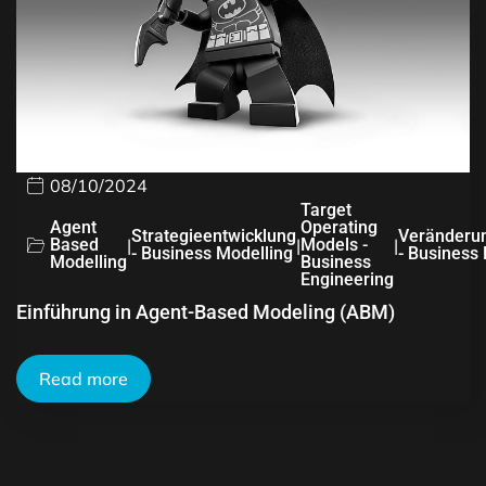
08/10/2024
Target
Agent
Operating
Strategieentwicklung
Veränderu
Based
|
|
Models -
|
- Business Modelling
- Business
Modelling
Business
Engineering
Einführung in Agent-Based Modeling (ABM)
Read more