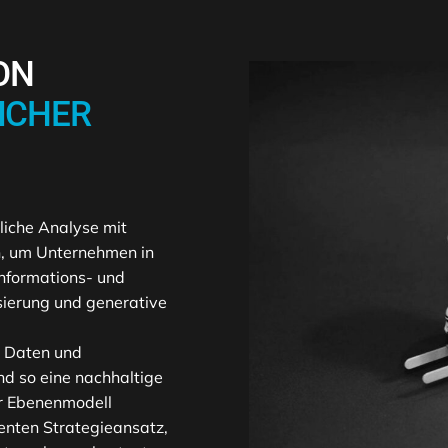
ON
ICHER
liche Analyse mit
n, um Unternehmen in
Informations- und
sierung und generative
e Daten und
d so eine nachhaltige
er Ebenenmodell
enten Strategieansatz,