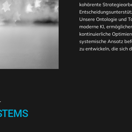
kohärente Strategiearbe
Entscheidungsunterstütz
Unsere Ontologie und Ta
moderne KI, ermögliche
kontinuierliche Optimie
systemische Ansatz befä
zu entwickeln, die sich
L
STEMS