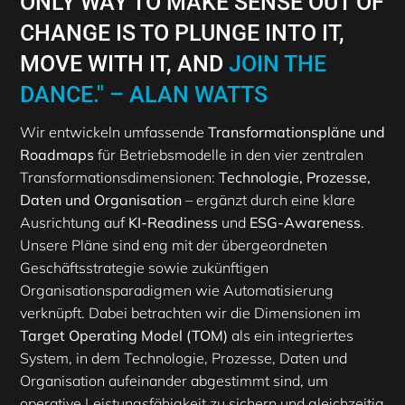
ONLY WAY TO MAKE SENSE OUT OF
CHANGE IS TO PLUNGE INTO IT,
MOVE WITH IT, AND
JOIN THE
DANCE." – ALAN WATTS
Wir entwickeln umfassende
Transformationspläne und
Roadmaps
für Betriebsmodelle in den vier zentralen
Transformationsdimensionen:
Technologie, Prozesse,
Daten und Organisation
– ergänzt durch eine klare
Ausrichtung auf
KI-Readiness
und
ESG-Awareness
.
Unsere Pläne sind eng mit der übergeordneten
Geschäftsstrategie sowie zukünftigen
Organisationsparadigmen wie Automatisierung
verknüpft. Dabei betrachten wir die Dimensionen im
Target Operating Model (TOM)
als ein integriertes
System, in dem Technologie, Prozesse, Daten und
Organisation aufeinander abgestimmt sind, um
operative Leistungsfähigkeit zu sichern und gleichzeitig