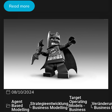
Read more
08/10/2024
Target
Agent
Operating
Strategieentwicklung
Veränderu
Based
|
|
Models -
|
- Business Modelling
- Business
Modelling
Business