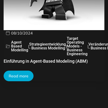
08/10/2024
Target
Agent
Operating
Strategieentwicklung
Veränderu
Based
|
|
Models -
|
- Business Modelling
- Business
Modelling
Business
Engineering
Einführung in Agent-Based Modeling (ABM)
Read more