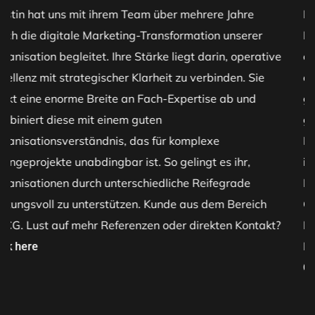
Kerstin Clessienne hat mir persönlich und dem Team
Digital, Media & Insights sehr beim Onboarding und bei
der digitalen Marketing-Transformation geholfen. Über
die Beratung hinaus habe ich Kerstin als einen
großartigen Menschen kennengelernt. Mit ihrem
großartigen Einfühlungsvermögen hat sie viel positive
Energie und genau die richtigen Denkanstöße in unser
intern-externes Excellence-Team gebracht: Danke fürs
Brückenbauen zwischen Disziplinen und Sprachen, für
Geduld, Rückenstärken und Vernetzen! Kunde aus dem
Bereich FMCG. Lust auf mehr Referenzen oder direkten
Kontakt?
Click here