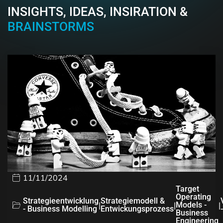
INSIGHTS, IDEAS, INSIRATION &
BRAINSTORMS
11/11/2024
Target
Operating
Strategieentwicklung
Strategiemodell &
|
|
Models -
|
- Business Modelling
Entwickungsprozess
Business
Engineering