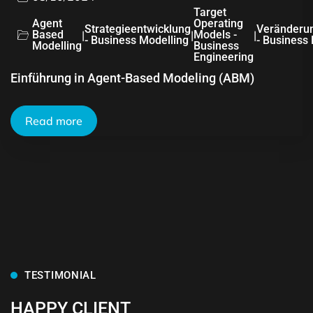
Target
Agent
Operating
Strategieentwicklung
Veränderu
Based
|
|
Models -
|
- Business Modelling
- Business
Modelling
Business
Engineering
Einführung in Agent-Based Modeling (ABM)
Read more
TESTIMONIAL
HAPPY CLIENT