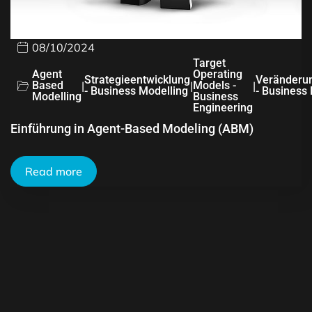
08/10/2024
Target
Agent
Operating
Strategieentwicklung
Veränderu
Based
|
|
Models -
|
- Business Modelling
- Business
Modelling
Business
Engineering
Einführung in Agent-Based Modeling (ABM)
Read more