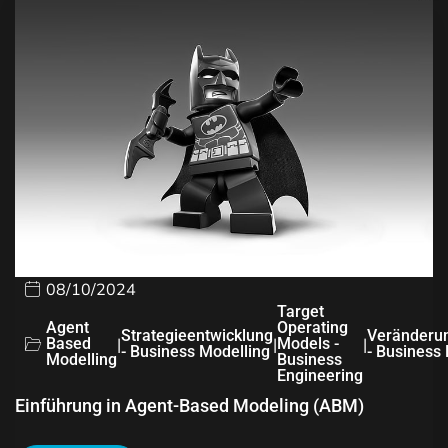
08/10/2024
Target
Agent
Operating
Strategieentwicklung
Veränderu
Based
|
|
Models -
|
- Business Modelling
- Business
Modelling
Business
Engineering
Einführung in Agent-Based Modeling (ABM)