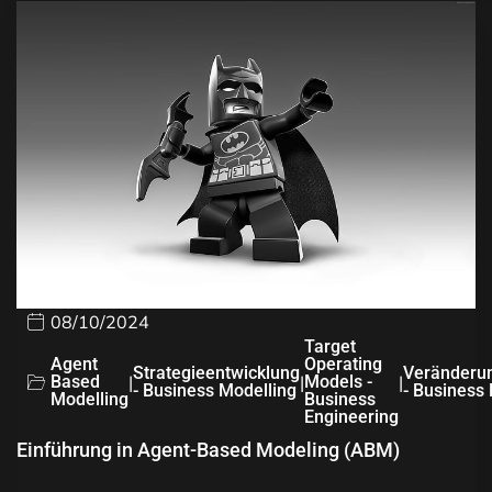
08/10/2024
Target
Agent
Operating
Strategieentwicklung
Veränderu
Based
|
|
Models -
|
- Business Modelling
- Business
Modelling
Business
Engineering
Einführung in Agent-Based Modeling (ABM)