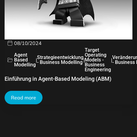
08/10/2024
Target
Agent
Operating
Strategieentwicklung
Veränderu
Based
|
|
Models -
|
- Business Modelling
- Business
Modelling
Business
Engineering
Einführung in Agent-Based Modeling (ABM)
Read more