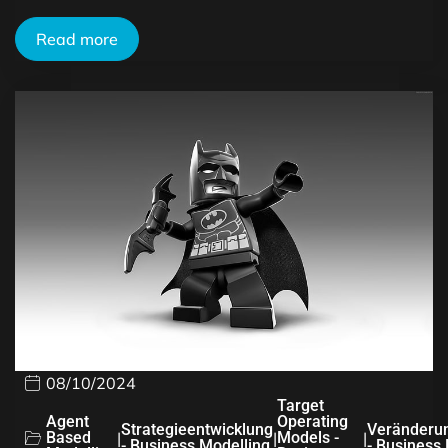
Read more
08/10/2024
Target
Agent
Operating
Strategieentwicklung
Veränderu
Based
|
|
Models -
|
- Business Modelling
- Business