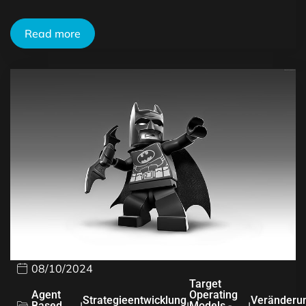
Read more
08/10/2024
Target
Agent
Operating
Strategieentwicklung
Veränderu
Based
Models -