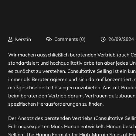
Kerstin
Comments (0)
26/09/2024
Wir machen ausschließlich beratenden Vertrieb
(auch
Co
standartisiert und hochqualitativ arbeiten aber jedes U
es zunächst zu verstehen.
Consultative Selling
ist ein
kun
immer als
Berater
agieren und sich darauf konzentriert, 
maßgeschneiderte Lösungen anzubieten. Anstatt Produkt
beim beratenden Vertrieb darum,
Vertrauen
aufzubauen u
spezifischen Herausforderungen zu finden.
Der Ansatz des
beratenden Vertriebs
(Consultative Sell
Führungsexperten
Mack Hanan
entwickelt. Hanan besch
Selling: The Hanan Formula for High-Margin Sales at Hi