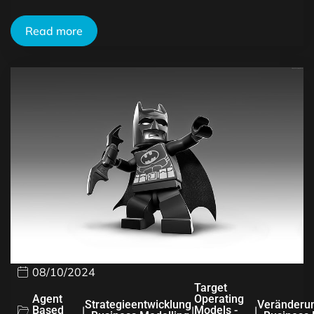
Read more
08/10/2024
Target
Agent
Operating
Strategieentwicklung
Veränderu
Based
|
|
Models -
|