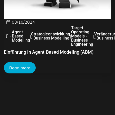
08/10/2024
Target
Agent
Operating
Strategieentwicklung
Veränderu
Based
|
|
Models -
|
- Business Modelling
- Business
Modelling
Business
Engineering
Einführung in Agent-Based Modeling (ABM)
Read more