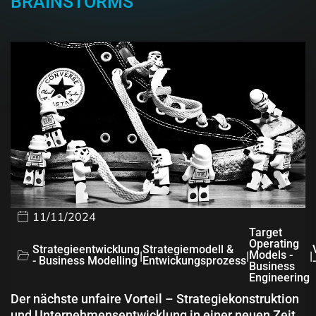
BRAINSTORMS
11/11/2024
Target
Operating
Strategieentwicklung
Strategiemodell &
|
|
Models -
|
- Business Modelling
Entwickungsprozess
Business
Engineering
Der nächste unfaire Vorteil – Strategiekonstruktion
und Unternehmensentwicklung in einer neuen Zeit