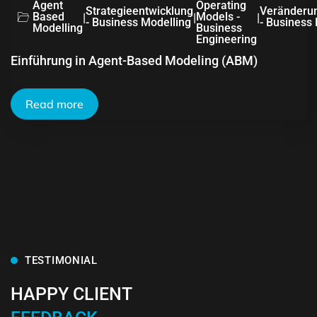
Agent
Operating
Strategieentwicklung
Veränderu
Based
|
|
Models -
|
- Business Modelling
- Business
Modelling
Business
Engineering
Einführung in Agent-Based Modeling (ABM)
Read more
TESTIMONIAL
HAPPY CLIENT